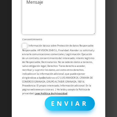
Consentimiento
Información básica sobre Protección de datos Responsable:
Responsable: AR VISION 2049 S.L; Finalidad: Atender su solicitud y
enviarle comunicaciones comerciales; Legitimación: Ejecución
de un contrato, consentimiento del interesado, interés legítimo
del Responsable; Destinatarios: No se cederán datos a terceros,
salvo obligación legal; Derechos: Tiene derecho a acceder,
rectificar y suprimir los datos, así como otros derechos,
indicados en la información adicional, que puede ejercer
dirigiéndose a
dpo@altabir.es
o C/ LUIS AMADOR 26, CÁMARA DE
COMERCIO GRANADA, GRUPO ALTABIR. GRANADA, 18014;
Procedencia: El propio interesado; Información adicional: En la
página web www.arvision.es. | He leído y acepto la Política de
privacidad.
Leer Política de Privacidad
ENVIAR