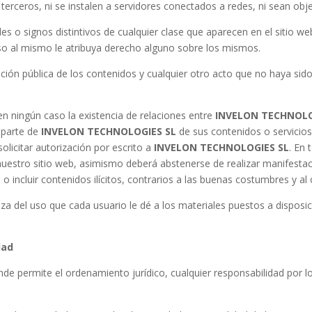
erceros, ni se instalen a servidores conectados a redes, ni sean obje
 o signos distintivos de cualquier clase que aparecen en el sitio w
so al mismo le atribuya derecho alguno sobre los mismos.
ción pública de los contenidos y cualquier otro acto que no haya sido
en ningún caso la existencia de relaciones entre
INVELON TECHNOLO
 parte de
INVELON TECHNOLOGIES SL
de sus contenidos o servicio
licitar autorización por escrito a
INVELON TECHNOLOGIES SL
. En 
nuestro sitio web, asimismo deberá abstenerse de realizar manifestac
, o incluir contenidos ilícitos, contrarios a las buenas costumbres y al
iza del uso que cada usuario le dé a los materiales puestos a disposic
dad
nde permite el ordenamiento jurídico, cualquier responsabilidad por l