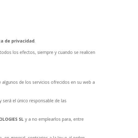
ca de privacidad
.
todos los efectos, siempre y cuando se realicen
e algunos de los servicios ofrecidos en su web a
y será el único responsable de las
OLOGIES SL
y a no emplearlos para, entre
, en general, contrarios a la ley o al orden